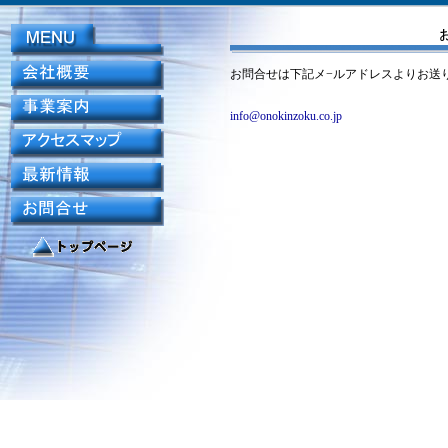
お問合せは下記メ−ルアドレスよりお送
info@onokinzoku.co.jp