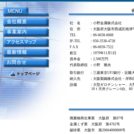
社 名
：小野金属株式会社
住 所
：大阪府大阪市西成区南津守4-
TEL
：06-6658-6068
IP-TEL
：050-3538-4728
F A X
：06-6659-7522
創立
：1979年11月1日
資本金
：2,500万円
代表取締役
：小野 雅央
取引銀行
：三菱東京UFJ銀行・近畿
納入先
：大阪製鐵株式会社・岸和
設備
：大型ギロチンシャー、大
10ｔ天井クレーン4台、6
廃棄物再生事業 大阪府 第87号
金属くず業 大阪府 第4762号
破砕業 大阪市 第20664000868号